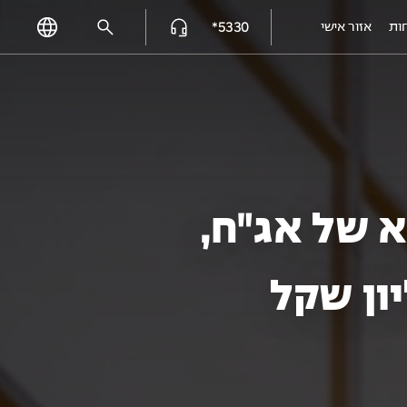
5330*
ות
אזור אישי
פרויקטים מאוכלסים
עמק הכרמל reserve - נשר
אלמוגים נתניה
אלמוגי HILLS
א של אג"ח,
אלמוגים בשרון - פרדסיה
אוסקר שינדלר 3, חיפה
EDEN רובע יזרעאל, עפולה
HI קריית-מוצקין
המושבה הקטנה, רמלה מצליח