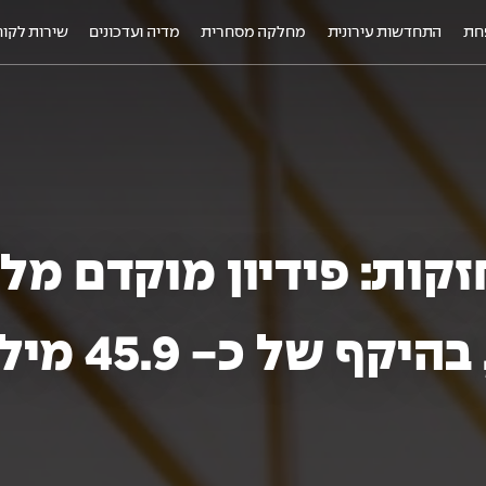
חת
התחדשות עירונית
מחלקה מסחרית
מדיה ועדכונים
שירות לקוח
ראשון לציון
אלומה יבנה
פרויקטים עתידיים
אלומה, יבנה
Almogim Global
NOFIM – הדר גנים פינת סירקין פ"ת
Zagreb, קרואטיה
BR
TOMORROW TLV
טירת הכרמל (להשכרה / מכירה)
EASTPARK – יבנה
DEPO בלגרד, סרביה
חת - אלמוגים אור ים | שלב ב'
אלמוגים קרית אליעזר, חיפה
שמיים וארץ, רחובות – שדרת המסחר
אלמוגים – ים המלח
Kneza milosa, בלגרד, סרביה
קות: פידיון מוקדם מל
קרואטיה – HVAR
מתחם דניאל טרומפלדור, בת ים
מבנה מסחר עמק הכרמל, נשר
HVAR, קרואטיה
ף של כ- 45.9 מיליון שקל
Zagreb, קרואטיה
אלמוגים מתחם דגניה, קרית חיים
בת גלים, חיפה
מתחם יעל נשר
נשר שדרה – נמכר
+ פרויקטים נוספים
+ פרויקטים נוספים