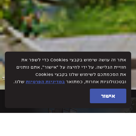
אתר זה עושה שימוש בקבצי Cookies כדי לשפר את
חוויית הגלישה. על ידי לחיצה על "אישור", אתם נותנים
את הסכמתכם לשימוש שלנו בקבצי Cookies
הדמיות להמחשה בלבד
ובטכנולוגיות אחרות, כמתואר
במדיניות הפרטיות
שלנו.
אישור
אור עקיבא - השכונה שנולדה בשביל
הילדים