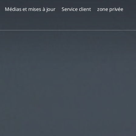
Médias et mises à jour
Service client
zone privée
projets peuplés
, Serbie
Réserve Emek Carmel -
a Milosa,
Nesher
Corail Netanya
Coraux à Sharon - Paradis
ALMOGI HILLS - Haïfa
Oskar Schindler 3, Haïfa
EDEN District de Jezreel,
Afoula