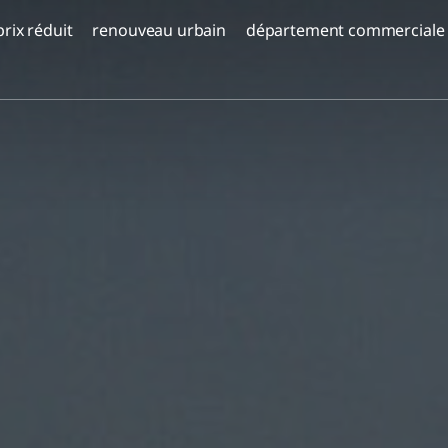
prix réduit
renouveau urbain
département commerciale
Prix ​​réduit - Corail Or Yam | étape B'
projets d'avenir
Aloma Yavné
Bat Galim, Haïfa
Almogim Global
Coraux - Mer Morte
DEPO Belgrade
TOMORROW TLV
Croatie – HVAR
Belgrade Knez
uvelle
rs
Almogim Kiryat Eliezer, Haïfa
Serbie
Complexe Daniel Trumpeldor, Bat Yam
HVAR - Croatie
t
Complexe Almogam Degania, Kiryat
ma
Haim
Complexe Yael Nesher