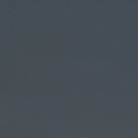
 - Neve
+ projets supplémentaires