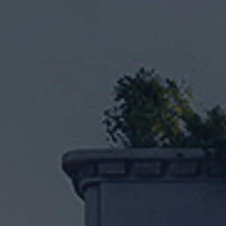
HI Kiryat Motzkin
La petite colonie, Ramla,
réussit
Rubina HaYeruka – Herzliya