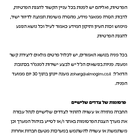
הפרטיות, ואליהם יש לפנות בכל עניין הקשור להגנת הפרטיות,
לרבות: הסרה ממאגר מידע, מהסרה משימת תפוצה לדיוור ישיר,
מימוש זכות העיון ותיקון המידע כאמור לעיל וכל נושא הנוגע
להגנת הפרטיות.
בכל פניה בנושא האמורים, יש לכלול פרטים מלאים ליצירת קשר
ומענה. פניות בנושאים הנ"ל יש לבצע ישירות למנמ"ר בכתובת
הדוא"ל:
מענה יינתן בתוך 30 יום ממועד
zoharg@almogim.co.il
הפניה.
פרסומות של צדדים שלישיים
החברה מתירה או עשויה להתיר לצדדים שלישיים לנהל עבורה
את מערך הצגת הפרסומות באתר ו/או לסייע בניהול המערך וכן
משתמשת או עשויה להשתמש במערכות מטעם חברות אחרות