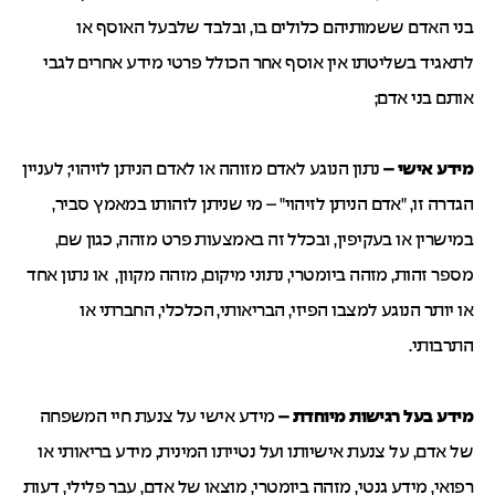
בני האדם ששמותיהם כלולים בו, ובלבד שלבעל האוסף או
לתאגיד בשליטתו אין אוסף אחר הכולל פרטי מידע אחרים לגבי
אותם בני אדם;
מידע אישי –
נתון הנוגע לאדם מזוהה או לאדם הניתן לזיהוי; לעניין
הגדרה זו, "אדם הניתן לזיהוי" – מי שניתן לזהותו במאמץ סביר,
במישרין או בעקיפין, ובכלל זה באמצעות פרט מזהה, כגון שם,
מספר זהות, מזהה ביומטרי, נתוני מיקום, מזהה מקוון, או נתון אחד
או יותר הנוגע למצבו הפיזי, הבריאותי, הכלכלי, החברתי או
התרבותי.
מידע בעל רגישות מיוחדת –
מידע אישי על צנעת חיי המשפחה
של אדם, על צנעת אישיותו ועל נטייתו המינית, מידע בריאותי או
רפואי, מידע גנטי, מזהה ביומטרי, מוצאו של אדם, עבר פלילי, דעות