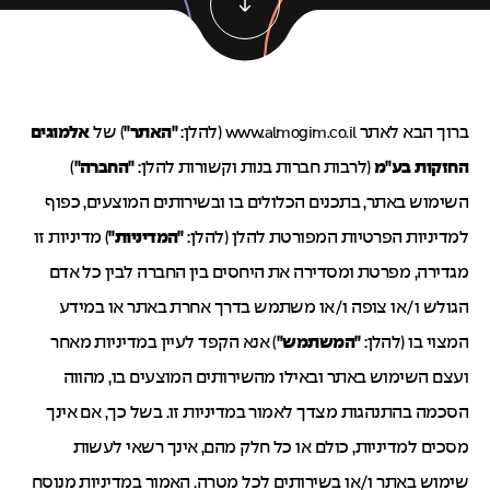
החל השיווק
מתחם יעל נשר
נשר שדרה – נמכר
THE ART OF LIVING
+ פרויקטים נוספים
+ פרויקטים נוספים
ברוך הבא לאתר
(להלן:
"האתר"
) של
אלמוגים
www.almogim.co.il
החזקות בע"מ
(לרבות חברות בנות וקשורות להלן:
"החברה"
)
השימוש באתר, בתכנים הכלולים בו ובשירותים המוצעים, כפוף
למדיניות הפרטיות המפורטת להלן (להלן:
"המדיניות"
) מדיניות זו
מגדירה, מפרטת ומסדירה את היחסים בין החברה לבין כל אדם
הגולש ו/או צופה ו/או משתמש בדרך אחרת באתר או במידע
המצוי בו (להלן:
"המשתמש"
) אנא הקפד לעיין במדיניות מאחר
ועצם השימוש באתר ובאילו מהשירותים המוצעים בו, מהווה
הסכמה בהתנהגות מצדך לאמור במדיניות זו. בשל כך, אם אינך
מסכים למדיניות, כולם או כל חלק מהם, אינך רשאי לעשות
שימוש באתר ו/או בשירותים לכל מטרה. האמור במדיניות מנוסח