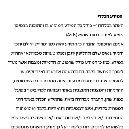
המידע הכללי
האתר בכללותו – כולל כל המידע המופיע בו והתוכנה בבסיסו
מוצע לציבור כמות שהוא (As Is).
אמנם, התכוונה החברה כי המידע יהיה נכון ומדויק, ואולם יתכן
והמידע אינו שלם ולחליפין יתכן ונפלו טעויות טכניות או אחרות
במידע. כמו כן המידע כולל שרטוטים, הדמיות ומצגות אשר נועדו
לצורך המחשה בלבד. החברה אינה אחראית לאי דיוקים, או
לטעויות שנפלו ביחס למידע וכן אינה מתחייבת כי השרטוטים,
ההדמיות והמצגות המוצגות באתר תבואנה לכדי ביטוי בפועל
כמות שהן. החברה מבהירה בזאת שהמידע הכלול באתר הינו
למטרות כלליות, אינפורמטיביות ותיאוריות בלבד ואינו מהווה
התחייבות ו/או המלצה ו/או חוות דעת ו/או הצעה לרכישת מוצר
כלשהו או למתן שירות כלשהו, ועל כן מודע המשתמש ומסכים