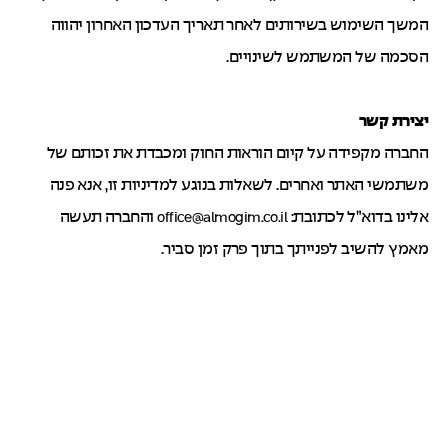
המשך השימוש בשירותים לאחר תאריך העדכון האחרון יהווה
הסכמה של המשתמש לשינויים.
יצירת קשר
החברה מקפידה על קיום הוראות החוק ומכבדת את זכותם של
משתמשי האתר ואחרים. לשאלות בנוגע למדיניות זו, אנא פנה
אלינו בדוא”ל לכתובת:
והחברה תעשה
office@almogim.co.il
מאמץ להשיב לפנייתך בתוך פרק זמן סביר.