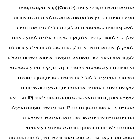
אנו משתמשים בקובצי עוגיות (Cookie) (קבצי טקסט קטנים
המאוחסנים בדפדפן של המשתמש) וטכנולוגיות דומות אחרות
לאיסוף נתונים סטטיסטיים. בכל עת תוכל להגדיר את הדפדפן
שלך כדי לחסום קבצים אלה, אך חסימה זו עלולה למנוע מאתנו
לספק לך את השירותים או חלק מהם. טכנולוגיות אלה עוזרות לנו
לעקוב אחר האופן שבו משתמשים עושים שימוש בשירותים שלנו,
ואוספות מידע סטטיסטי מצטבר. בין היתר, קיים מידע סטטיסטי
ומצטבר. המידע יכול לכלול גם פרטים נוספים, כגון פרסומות
שקראת באתר, העמודים שבהם צפית, ההצעות והשירותים
שעניינו אותך, כתובת האינטרנט ממנה נכנסת לאתר (IP) ועוד. אנו
אוספים מידע מסוים כגון כתובת IP, דגם מכשיר, מערכת הפעלה
ונתונים טכניים אחרים אשר מזהים את המכשיר באמצעותו
התחברת לשירותים. כמו כן החברה אוספת מידע אנונימי
וסטטיסטי בקשר עם השימוש באתר ובשירותים, לרבות התנהגות