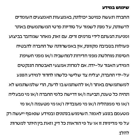
שימוש במידע
החברה תעשה כמיטב יכולתה, באמצעות האמצעים העומדים
לרשותה, על מנת לשמור על סודיות פרטי המשתמשים באתר
ומניעת הגעתם לידי גורמים זרים. עם זאת, מאחר שמדובר בביצוע
פעולות בסביבה מקוונת, אין באפשרותה של החברה להבטיח
חסינות מוחלטת מפני חדירות למחשביה ו/או מפני חשיפת
המידע האגור על-ידה. אם למרות אמצעי האבטחה הננקטים
על-ידי החברה, יצליח צד שלישי כלשהו לחדור למידע הנוגע
למשתמשים באתר ו/או להשתמש בו לרעה, הרי שלמשתמש לא
תהיה כל טענה, תביעה ו/או דרישה כלפי החברה ו/או מי מבעליה
ו/או מי ממנהליה ו/או מי מעובדיה ו/או מי מטעמה ו/או מי
מטעמם בנוגע לאמור. השימוש בנתונים ובמידע שנאסף ייעשה רק
על פי מדיניות זו או על פי הוראות כל דין, וזאת בין היתר למטרות
להלן: