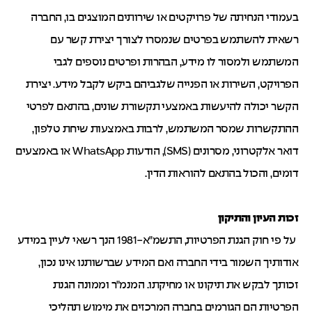
בעמודי הנחיתה של פרויקטים או שירותים המוצגים בו, החברה
רשאית להשתמש בפרטים שנמסרו לצורך יצירת קשר עם
המשתמש ולמסור לו מידע, הבהרות ופרטים נוספים לגבי
הפרויקט, השירות או הפנייה שלגביהם ביקש לקבל מידע. יצירת
הקשר יכולה להיעשות באמצעי תקשורת שונים, בהתאם לפרטי
ההתקשרות שמסר המשתמש, לרבות באמצעות שיחת טלפון,
דואר אלקטרוני, מסרונים (SMS), הודעות WhatsApp או באמצעים
דומים, והכול בהתאם להוראות הדין.
זכות העיון והתיקון
על פי חוק הגנת הפרטיות, התשמ"א-1981 הנך רשאי לעיין במידע
אודותיך השמור בידי החברה ואם המידע שברשותנו אינו נכון,
זכותך לבקש את תיקונו או מחיקתו. המנמ"ר וממונה הגנת
הפרטיות הם הגורמים בחברה המרכזים את מימוש תהליכי