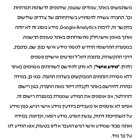
משתמשים באתר, עמודים שנצפו, שיתופים לרשתות חברתיות
וכו’. החברה עשויה להסתייע בשירותיהם של צדדים שלישים
בהקשר זה, לרבות Google Analytics, מידע מסוג זה לא יזהה
אותך באופן אישי.חלק מהשירותים באתר טעונים הרשמה.
במסגרת ההרשמה תידרש למסור מידע אישי כגון: שם, כתובת,
דרכי התקשרות, כתובת דוא”ל ופרטים אישיים נוספים
(להלן:
"מידע אישי"
). לא ניתן להירשם לשירותים מסוימים באתר
ללא מסירת הנתונים המבוקשים בשדות החובה. כמו כן, במידה
ובחרת להירשם באתר לקבלת דיוור מאת החברה, כגון רישום
לניוזלטר, אנו אוספים את המידע שמסרת במסגרת רישום זה.
אנחנו לא אוספים או מעבדים ביודעין מידע אישי רגיש, כגון מידע
על השתייכות דתית, צנעת הפרט, מידע רפואי, וכדומה. במידה
ואתה סבור שמידע אישי רגיש הועבר אלינו בטעות, אנא הודיע לנו
על כך מיד.