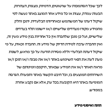
לכך שכל הסתמכות על שרטוטים, הדמיות, מצגות, הצהרות,
הבעות עמדה, עצות או כל מידע אחר המוצג באתר נעשה לפי
שיקול דעתו של המשתמש ובאחריותו הבלעדית. יתכן וחלק
מהמידע מקורו מצדדים שלישיים ו/או יישומו תלוי בצדדים
שלישיים, ועל כן מובן שלחברה אין כל אחריות בגין מידע מעין זה,
ואין החברה ערבה למידת הדיוק של מידע זה. החברה זכאית, על פי
שיקול דעתה הבלעדי וללא מסירת הודעה על כך מראש, לשנות
מעת לעת את תנאי השימוש באתר ו/או את מבנה ו/או תוכן ו/או
מראה האתר ו/או את המידע שבאתר, היקפם וזמינותם של
השירותים המוצעים בו, וכל היבט הקשור באתר ותפעולו. הגרסה
המופיעה באתר היא הקובעת בכל עת, אלא אם נקבע אחרת
במפורש.
הזנה ואיסוף מידע