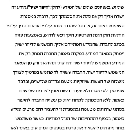
שימוש באפיונים שונים של המידע (להלן:
“דיוור ישיר”
).מידע זה
ישלח אליך רק אם נתת את הסכמתך לכך, לרבות במסגרת
השימוש באתר זה, או ככל שהדבר מותר על פי הוראות הדין. על פי
הוראות חוק הגנת הפרטיות, הינך זכאי לדרוש, באמצעות פניה
בכתב לחברה, שהמידע המתייחס אליך, המשמש לדיוור ישיר,
יימחק ממאגר המידע. במקרה כאמור, החברה תמחק רק את
המידע המשמש לדיוור ישיר ומחיקתו תהיה אך ורק מן המאגר
המשמש לדיוור ישיר. החברה עשויה להשתמש בפרטיך לצורך
משלוח של הצעות שיווקיות מטעם צדדים שלישיים, ובלבד
שפרטיך לא ימסרו ולא יועברו בשום אופן לצדדים שלישיים
כאמור, ללא הסכמתך. למרות זאת, כן עשויה החברה להיעזר
בנותני שירותים מטעמה ובמסגרת זו להעביר להם פרטים ומידע
כאמור, בכפוף להתחייבות של הנ”ל לסודיות. כאשר משתמש
בוחר מיוזמתו להשאיר את פרטיו בטפסים המופיעים באתר ו/או