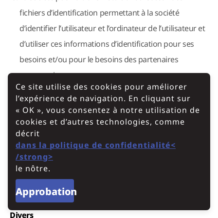
fichiers d’identification permettant à la société
d’identifier l’utilisateur et l’ordinateur de l’utilisateur et
d’utiliser ces informations d’identification pour ses
besoins et/ou pour le besoins des partenaires
commerciaux.
Ce site utilise des cookies pour améliorer
l’expérience de navigation. En cliquant sur
Interruption de l’activité du site Web
« OK », vous consentez à notre utilisation de
cookies et d’autres technologies, comme
décrit
La société peut cesser d’exploiter le site à tout
dans la politique de confidentialité<
moment, soit pour une durée déterminée, soit
/strong>
le nôtre.
définitivement, sans préavis et sans obtenir le
consentement de l’utilisateur.
Approbation
Divers