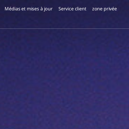
Médias et mises à jour
Service client
zone privée
projets peuplés
, Serbie
Réserve Emek Carmel -
a Milosa,
Nesher
Corail Netanya
Coraux à Sharon - Paradis
ALMOGI HILLS - Haïfa
Oskar Schindler 3, Haïfa
EDEN District de Jezreel,
Afoula