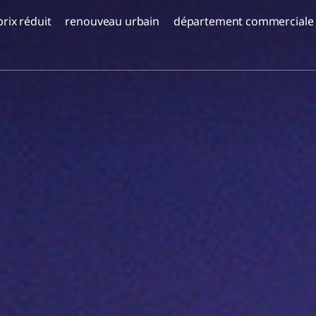
prix réduit
renouveau urbain
département commerciale
Prix ​​réduit - Corail Or Yam | étape B'
projets d'avenir
Aloma Yavné
Bat Galim, Haïfa
Almogim Global
Coraux - Mer Morte
DEPO Belgrade
TOMORROW TLV
Croatie – HVAR
Belgrade Knez
uvelle
rs
Almogim Kiryat Eliezer, Haïfa
Serbie
Complexe Daniel Trumpeldor, Bat Yam
HVAR - Croatie
t
Complexe Almogam Degania, Kiryat
ma
Haim
Complexe Yael Nesher