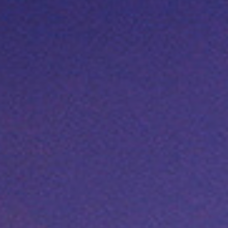
HI Kiryat Motzkin
La petite colonie, Ramla,
réussit
Rubina HaYeruka – Herzliya