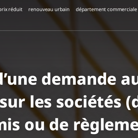
prix réduit
renouveau urbain
département commerciale
Prix ​​réduit - Corail Or Yam | étape B'
projets d'avenir
Aloma Yavné
Bat Galim, Haïfa
Almogim Global
Coraux - Mer Morte
DEPO Belgrade
TOMORROW TLV
Croatie – HVAR
Belgrade Knez
uvelle
rs
Almogim Kiryat Eliezer, Haïfa
d’une demande au
Serbie
Complexe Daniel Trumpeldor, Bat Yam
HVAR - Croatie
t
sur les sociétés 
Complexe Almogam Degania, Kiryat
ma
s ou de règleme
Haim
Complexe Yael Nesher