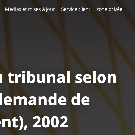
Médias et mises à jour
Service client
zone privée
projets peuplés
, Serbie
Réserve Emek Carmel -
a Milosa,
Nesher
 tribunal selon
Corail Netanya
Coraux à Sharon - Paradis
(demande de
ALMOGI HILLS - Haïfa
Oskar Schindler 3, Haïfa
nt), 2002
EDEN District de Jezreel,
Afoula