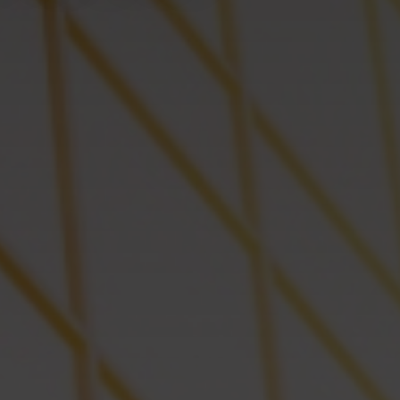
HI Kiryat Motzkin
La petite colonie, Ramla,
réussit
Rubina HaYeruka – Herzliya