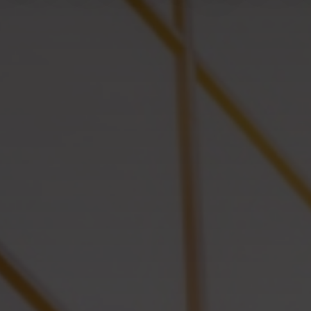
 - Neve
+ projets supplémentaires