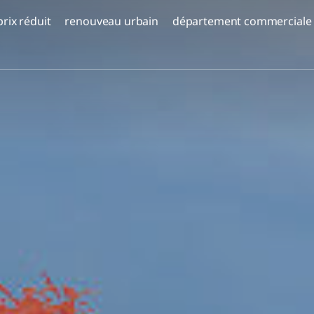
prix réduit
renouveau urbain
département commerciale
Prix ​​réduit - Corail Or Yam | étape B'
projets d'avenir
Aloma Yavné
Bat Galim, Haïfa
Almogim Global
Coraux - Mer Morte
DEPO Belgrade
TOMORROW TLV
Croatie – HVAR
Belgrade Knez
uvelle
rs
Almogim Kiryat Eliezer, Haïfa
Serbie
Complexe Daniel Trumpeldor, Bat Yam
HVAR - Croatie
t
Complexe Almogam Degania, Kiryat
ma
Haim
Complexe Yael Nesher