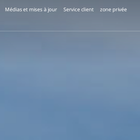
Médias et mises à jour
Service client
zone privée
projets peuplés
, Serbie
Réserve Emek Carmel -
a Milosa,
Nesher
Corail Netanya
Coraux à Sharon - Paradis
ALMOGI HILLS - Haïfa
Oskar Schindler 3, Haïfa
EDEN District de Jezreel,
Afoula