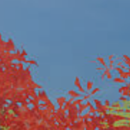
HI Kiryat Motzkin
La petite colonie, Ramla,
réussit
Rubina HaYeruka – Herzliya