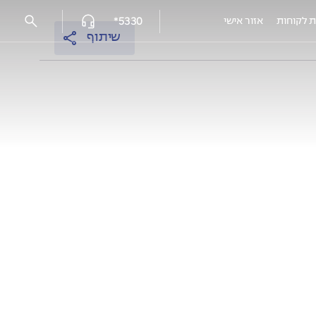
5330*
ת לקוחות
אזור אישי
שיתוף
פרויקטים מאוכלסים
עמק הכרמל reserve - נשר
אלמוגים נתניה
אלמוגי HILLS
אלמוגים בשרון - פרדסיה
אוסקר שינדלר 3, חיפה
EDEN רובע יזרעאל, עפולה
HI קריית-מוצקין
המושבה הקטנה, רמלה מצליח