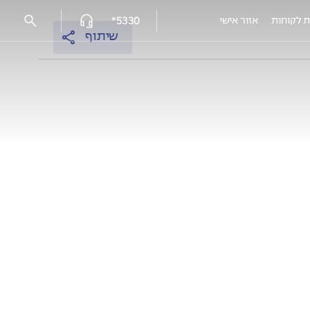
5330*
ת לקוחות
אזור אישי
שיתוף
פרויקטים מאוכלסים
עמק הכרמל reserve - נשר
אלמוגים נתניה
אלמוגי HILLS
אלמוגים בשרון - פרדסיה
אוסקר שינדלר 3, חיפה
EDEN רובע יזרעאל, עפולה
HI קריית-מוצקין
המושבה הקטנה, רמלה מצליח