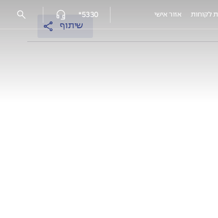
5330*
ת לקוחות
אזור אישי
שיתוף
פרויקטים מאוכלסים
עמק הכרמל reserve - נשר
אלמוגים נתניה
אלמוגי HILLS
אלמוגים בשרון - פרדסיה
אוסקר שינדלר 3, חיפה
EDEN רובע יזרעאל, עפולה
HI קריית-מוצקין
המושבה הקטנה, רמלה מצליח