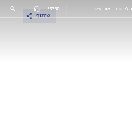
5330*
ת לקוחות
אזור אישי
שיתוף
פרויקטים מאוכלסים
עמק הכרמל reserve - נשר
אלמוגים נתניה
אלמוגי HILLS
אלמוגים בשרון - פרדסיה
אוסקר שינדלר 3, חיפה
EDEN רובע יזרעאל, עפולה
HI קריית-מוצקין
המושבה הקטנה, רמלה מצליח