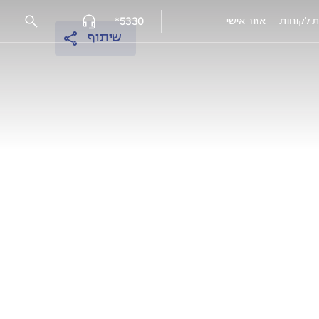
5330*
ת לקוחות
אזור אישי
שיתוף
פרויקטים מאוכלסים
עמק הכרמל reserve - נשר
אלמוגים נתניה
אלמוגי HILLS
אלמוגים בשרון - פרדסיה
אוסקר שינדלר 3, חיפה
EDEN רובע יזרעאל, עפולה
HI קריית-מוצקין
המושבה הקטנה, רמלה מצליח