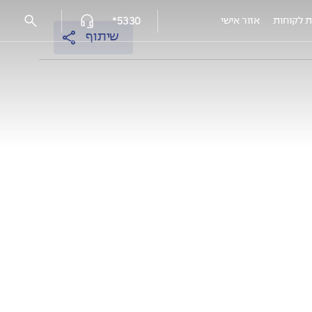
5330*
ת לקוחות
אזור אישי
שיתוף
פרויקטים מאוכלסים
עמק הכרמל reserve - נשר
אלמוגים נתניה
אלמוגי HILLS
אלמוגים בשרון - פרדסיה
אוסקר שינדלר 3, חיפה
EDEN רובע יזרעאל, עפולה
HI קריית-מוצקין
המושבה הקטנה, רמלה מצליח