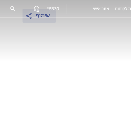
5330*
ת לקוחות
אזור אישי
שיתוף
פרויקטים מאוכלסים
עמק הכרמל reserve - נשר
אלמוגים נתניה
אלמוגי HILLS
אלמוגים בשרון - פרדסיה
אוסקר שינדלר 3, חיפה
EDEN רובע יזרעאל, עפולה
HI קריית-מוצקין
המושבה הקטנה, רמלה מצליח