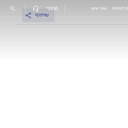
5330*
ת לקוחות
אזור אישי
שיתוף
פרויקטים מאוכלסים
עמק הכרמל reserve - נשר
אלמוגים נתניה
אלמוגי HILLS
אלמוגים בשרון - פרדסיה
אוסקר שינדלר 3, חיפה
EDEN רובע יזרעאל, עפולה
HI קריית-מוצקין
המושבה הקטנה, רמלה מצליח