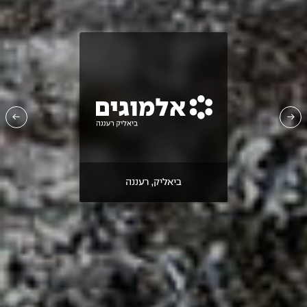
ביאליק, רעננה