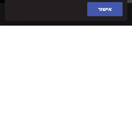
אישור
שכונת "משכנות אמנים",
קריית מוצקין