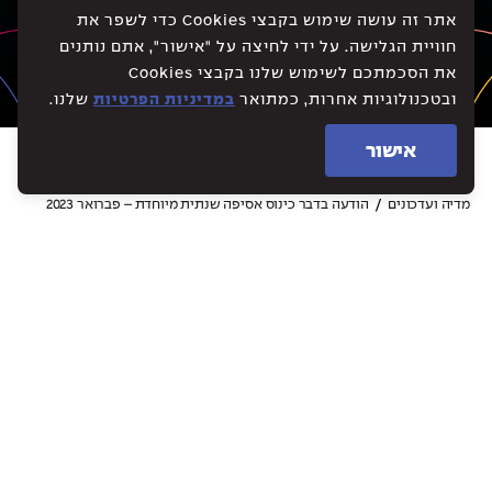
אתר זה עושה שימוש בקבצי Cookies כדי לשפר את
חוויית הגלישה. על ידי לחיצה על "אישור", אתם נותנים
את הסכמתכם לשימוש שלנו בקבצי Cookies
ובטכנולוגיות אחרות, כמתואר
במדיניות הפרטיות
שלנו.
אישור
/
מדיה ועדכונים
הודעה בדבר כינוס אסיפה שנתית מיוחדת – פברואר 2023
אלמוגים החזקות בע"מ |
08.01.24
מודעת מקור
שיתוף
בהתאם לתקנות ניירות ערך (פרסום
מודעות בעיתונים), התשס"ח-2008,